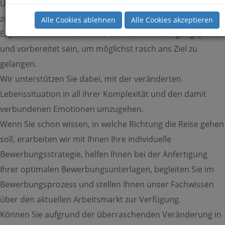
Unternehmens gegangen sind oder beschlossen haben,
zukünftig einen neuen beruflichen Kurs zu segeln –
Alle Cookies ablehnen
Alle Cookies akzeptieren
Expeditionen in unbekannte Gewässer sollten gut geplant
und vorbereitet sein, um möglichst rasch ans Ziel zu
gelangen.
Wir unterstützen Sie dabei, mit der veränderten
Lebenssituation in all ihrer Komplexität und den damit
verbundenen Emotionen umzugehen.
Wenn Sie schon wissen, in welche Richtung die Reise gehen
soll, erarbeiten wir mit Ihnen Ihre individuelle
Bewerbungsstrategie, helfen Ihnen bei der Anfertigung
Ihrer optimalen Bewerbungsunterlagen, begleiten Sie im
Bewerbungsprozess und stellen Ihnen unser Fachwissen
über den aktuellen Arbeitsmarkt zur Verfügung.
Können Sie aufgrund der überraschenden Veränderung in